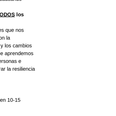
TODOS
los
res que nos
on la
 y los cambios
que aprendemos
ersonas e
 la resiliencia
 en 10-15