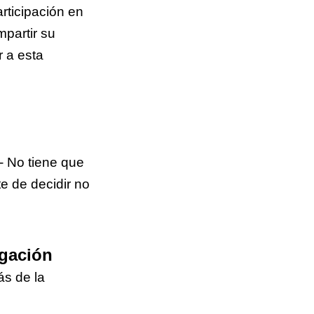
rticipación en
mpartir su
 a esta
- No tiene que
te de decidir no
igación
ás de la