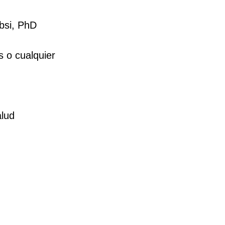
Absi, PhD
s o cualquier
alud