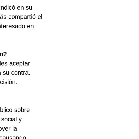
indicó en su
más compartió el
interesado en
ón?
edes aceptar
 su contra.
isión.
blico sobre
social y
ver la
r causando