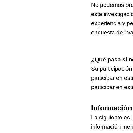
No podemos prome
esta investigaci
experiencia y p
encuesta de inve
¿Qué pasa si no
Su participación
participar en es
participar en es
Información 
La siguiente es
información men