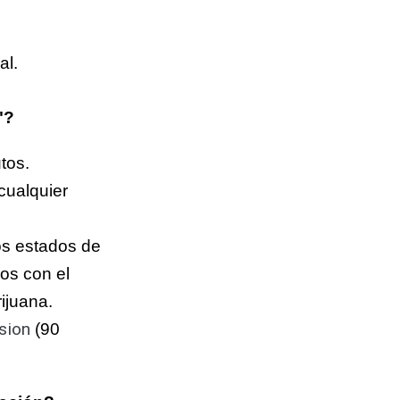
al.
"?
tos.
cualquier
ros estados de
os con el
ijuana.
sion
(90