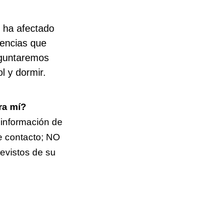
 ha afectado
iencias que
eguntaremos
l y dormir.
ra mí?
información de
de contacto; NO
revistos de su