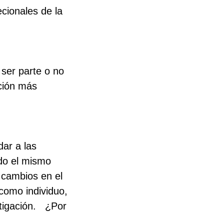
cionales de la
 ser parte o no
ación más
dar a las
ndo el mismo
n cambios en el
 como individuo,
stigación. ¿Por